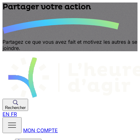
Partager votre action
Partagez ce que vous avez fait et motivez les autres à se
joindre.
Rechercher
EN
FR
MON COMPTE