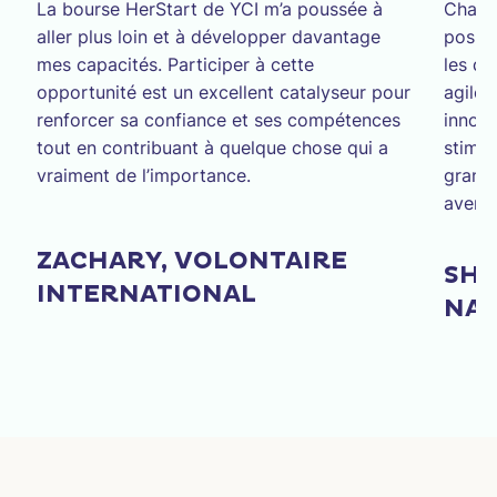
La bourse HerStart de YCI m’a poussée à
Chaqu
aller plus loin et à développer davantage
possib
mes capacités. Participer à cette
les dé
opportunité est un excellent catalyseur pour
agile 
renforcer sa confiance et ses compétences
innova
tout en contribuant à quelque chose qui a
stimul
vraiment de l’importance.
grandi
aventu
ZACHARY, VOLONTAIRE
SHE
INTERNATIONAL
NAT