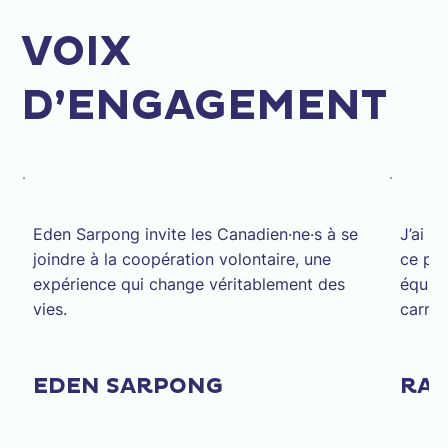
VOIX
D’ENGAGEMENT
Eden Sarpong invite les Canadien·ne·s à se
J’ai c
joindre à la coopération volontaire, une
ce pro
expérience qui change véritablement des
équili
vies.
carriè
EDEN SARPONG
RA